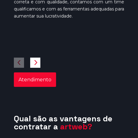
correta e com qualidade, contamos com um time
p
qualificamos e com as ferramentas adequadas para
e
aumentar sua lucratividade.
m
p
ex
Atendimento
Qual são as vantagens de
contratar a
artweb
?