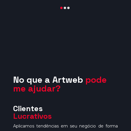
as
No que a Artweb
pode
me ajudar?
Clientes
P
Lucrativos
n
Aplicamos tendências em seu negócio de forma
Mi